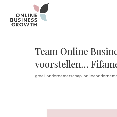
Team Online Busin
voorstellen… Fifam
groei
,
ondernemerschap
,
onlineondernem