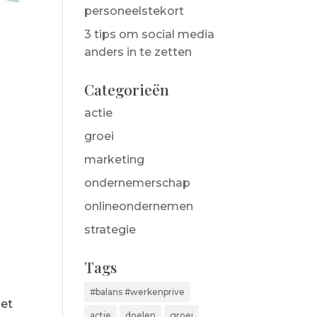
personeelstekort
3 tips om social media
anders in te zetten
Categorieën
actie
groei
marketing
ondernemerschap
onlineondernemen
strategie
Tags
#balans #werkenprive
het
actie
doelen
groei