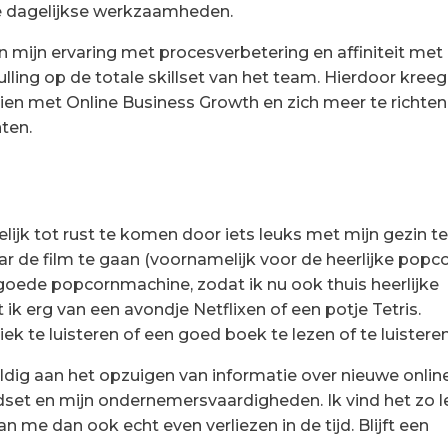
e dagelijkse werkzaamheden.
mijn ervaring met procesverbetering en affiniteit met
ling op de totale skillset van het team. Hierdoor kreeg
ien met Online Business Growth en zich meer te richte
nten.
gelijk tot rust te komen door iets leuks met mijn gezin t
ar de film te gaan (voornamelijk voor de heerlijke popco
 goede popcornmachine, zodat ik nu ook thuis heerlijke
k erg van een avondje Netflixen of een potje Tetris.
ek te luisteren of een goed boek te lezen of te luisteren
ldig aan het opzuigen van informatie over nieuwe onlin
dset en mijn ondernemersvaardigheden. Ik vind het zo 
kan me dan ook echt even verliezen in de tijd. Blijft een