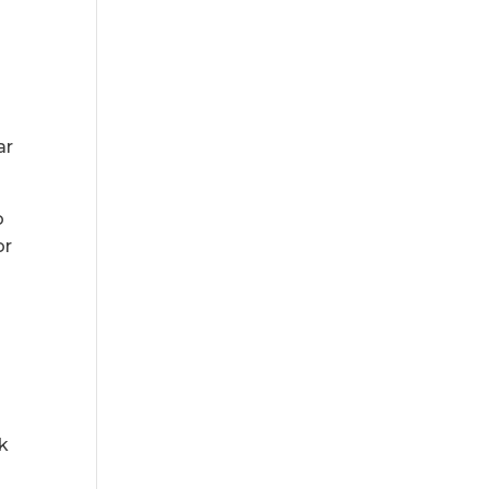
t
ar
o
or
ok