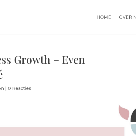
HOME
OVER M
ess Growth – Even
é
en
|
0 Reacties