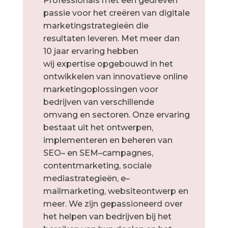
Professionals
met
e
en
g
ed
re
ven
pass
ie
v
oor
he
t
cre
ë
ren
van
digit
ale
marketing
str
ateg
ie
ë
n
die
result
aten
leve
ren
.
Met
me
er
dan
10
ja
ar
erv
aring
he
bben
wij
expertise
op
ge
b
ou
wd
in
he
t
on
tw
ik
kel
en
van
innov
at
ieve
online
marketing
opl
oss
ingen
v
oor
bed
ri
j
ven
van
vers
ch
ill
ende
om
v
ang
en
sect
oren
.
Onze
erv
aring
best
a
at
u
it
he
t
on
tw
er
pen
,
implement
eren
en
be
he
ren
van
SEO
–
en
SEM
–
camp
ag
nes
,
content
market
ing
,
social
e
medi
ast
r
ateg
ie
ë
n
,
e
–
mail
market
ing
,
website
ont
wer
p
en
me
er
.
We zijn
g
ep
ass
ione
erd
over
he
t
help
en
van
bed
ri
j
ven
b
ij
he
t