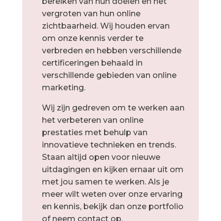
bere
iken
van
hun
do
el
en
en
he
t
ver
gro
ten
van
hun
online
z
icht
ba
ar
heid
.
Wij
h
ouden
erv
an
om
onze
k
ennis
ver
der
te
verb
red
en
en
he
bben
vers
ch
ill
ende
certific
ering
en
beh
a
ald
in
vers
ch
ill
ende
g
eb
ied
en
van
online
marketing
.
Wij zijn gedreven om te werken aan
het verbeteren van online
prestaties met behulp van
innovatieve technieken en trends.
Staan altijd open voor nieuwe
uitdagingen en kijken ernaar uit om
met jou samen te werken. Als je
meer wilt weten over onze ervaring
en kennis, bekijk dan onze portfolio
of neem contact op.