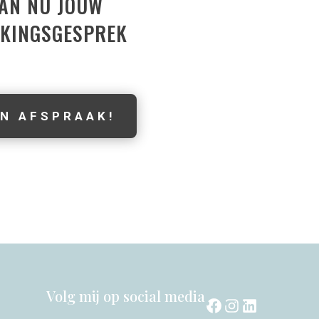
AN NU JOUW
KINGSGESPREK
N AFSPRAAK!
Volg mij op social media
Facebook
Instagram
LinkedI