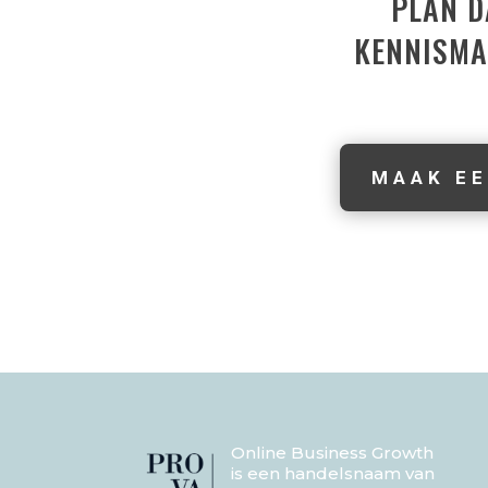
PLAN D
KENNISMA
MAAK EE
Online Business Growth
is een handelsnaam van